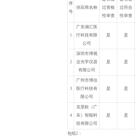
序
供应商名称
过资格
过符合
号
性审查
性审查
广东湘汇医
1
疗科技有限
是
是
公司
深圳市博视
2
达光学仪器
是
是
有限公司
广州市博佳
3
医疗科技有
是
是
限公司
克里欧（广
4
东）智能科
是
是
技有限公司
包组
2：