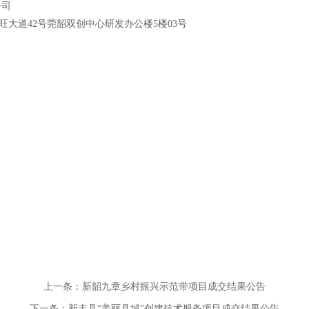
公司
旺大道
42号莞韶双创中心研发办公楼5楼03号
上一条：新韶九章乡村振兴示范带项目成交结果公告
下一条：新丰县“美丽县城”创建技术服务项目成交结果公告