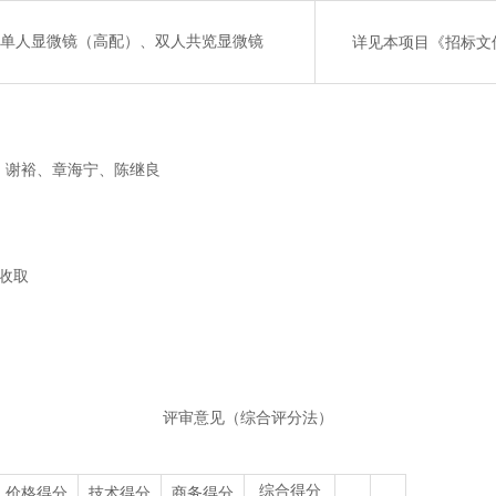
单人显微镜（高配）、双人共览显微镜
详见
本项目《招标文
、谢裕、章海宁、陈继良
收取
。
评审意见（综合评分法）
综合得分
价格得分
技术得分
商务得分