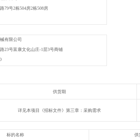
路
79号2栋504房2栋508房
械有限公司
路
23号富康文化山庄-1层3号商铺
0
供货期
详见
本项目《招标文件》第三章：采购需求
标的名称
供